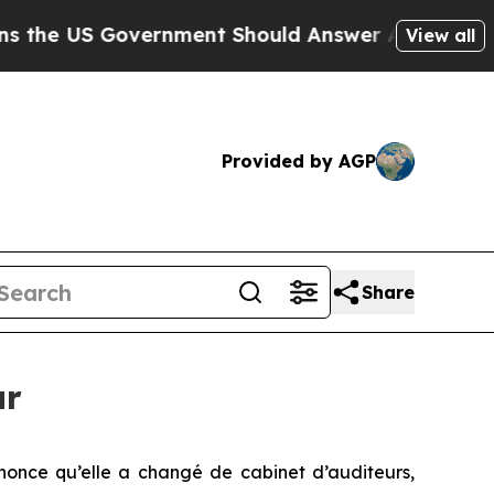
e US Government Should Answer About Its Secre
View all
Provided by AGP
Share
ur
once qu’elle a changé de cabinet d’auditeurs,