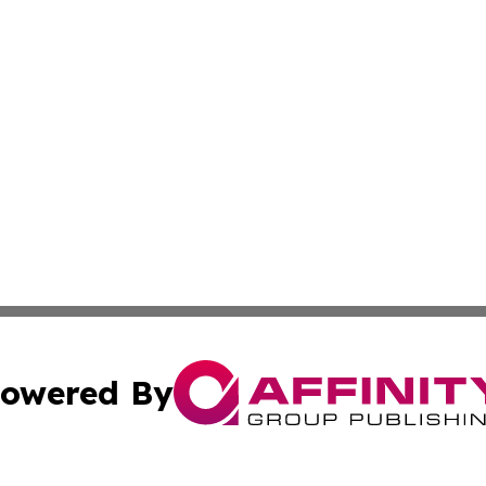
owered By
ubmit Press Release
Terms & Conditions
Copyright/DMCA