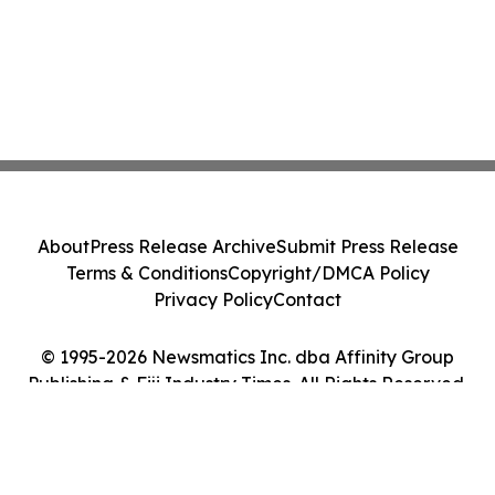
About
Press Release Archive
Submit Press Release
Terms & Conditions
Copyright/DMCA Policy
Privacy Policy
Contact
© 1995-2026 Newsmatics Inc. dba Affinity Group
Publishing & Fiji Industry Times. All Rights Reserved.
Cookie Settings / Your Privacy Choices