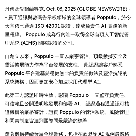
丹佛及愛爾蘭科克, Oct. 03, 2025 (GLOBE NEWSWIRE) -
- 員工通訊與數碼告示板領域的全球領導者 Poppulo，於今
天宣佈已通過 ISO 42001 認證，達成負責任 AI 實踐的新
里程碑。 Poppulo 成為行內唯一取得全球首項人工智能管
理系統 (AIMS) 國際認證的公司。
自創立以來，Poppulo 一直以嚴密管治、頂級數據安全及
靈活擴展能力作為平台發展的支柱。 此認證讓客戶熟悉
Poppulo 平台建基於穩健無比的負責任做法及靈活抗逆的
系統架構，因而更加安心加速採用代理型 AI。
此第三方認證即時生效，彰顯 Poppulo 一直堅守負責任、
可信賴且公開透明地發展和部署 AI。 認證過程通過認可核
證機構的嚴格審計，證實 Poppulo 的管治系統、風險管理
和問責制度皆達到國際間最嚴謹的標準。
隨著機構持續發展全球業務，包括在歐盟等 AI 規例最嚴格