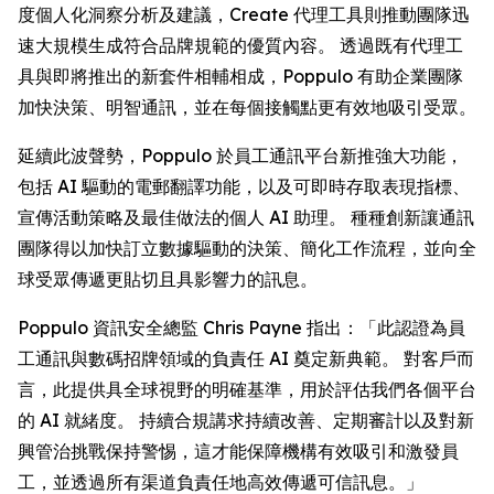
度個人化洞察分析及建議，
Create
代理工具則推動團隊迅
速大規模生成符合品牌規範的優質內容。 透過既有代理工
具與即將推出的新套件相輔相成，Poppulo 有助企業團隊
加快決策、明智通訊，並在每個接觸點更有效地吸引受眾。
延續此波聲勢，Poppulo 於員工通訊平台新推強大功能，
包括 AI 驅動的電郵翻譯功能，以及可即時存取表現指標、
宣傳活動策略及最佳做法的個人 AI 助理。 種種創新讓通訊
團隊得以加快訂立數據驅動的決策、簡化工作流程，並向全
球受眾傳遞更貼切且具影響力的訊息。
Poppulo 資訊安全總監 Chris Payne 指出：「此認證為員
工通訊與數碼招牌領域的負責任 AI 奠定新典範。 對客戶而
言，此提供具全球視野的明確基準，用於評估我們各個平台
的 AI 就緒度。 持續合規講求持續改善、定期審計以及對新
興管治挑戰保持警惕，這才能保障機構有效吸引和激發員
工，並透過所有渠道負責任地高效傳遞可信訊息。」