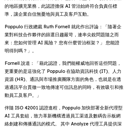
的地區擴充業務，此認證擔保 AI 管治始終符合負責任標
準，讓企業自信無憂地與員工及客戶互動。
Poppulo 行政總裁 Ruth Fornell 就此作出評論：「隨著企
業對科技合作夥伴的篩選日趨嚴苛，連串尖銳問題隨之而
來：您如何管理 AI 風險？ 您有什麼管治框架？」 您能證
明得到嗎？」。
Fornell 說道：「藉此認證，我們能權威地回答這些問題，
更重要的是這強化了 Poppulo 在協助資訊科技 (IT)、人力
資源 (HR)、通訊與市場推廣團隊方面的角色，也就是在透
過通訊平台貫徹一致地傳達可信訊息的同時，有效吸引和推
動員工及客戶。」
伴隨 ISO 42001 認證進程，Poppulo 加快部署全新代理型
AI 工具套組，致力革新機構透過員工渠道及數碼告示板網
絡創建和傳播通訊的模式。 其中
Analyze
代理工具提供深