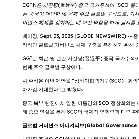
CGTN
은
시진핑
(
習近平
)
중국
국가주석이
“SCO
플
는
중국이
제안한
네
번째
주요
글로벌
구상으로
,
기
버넌스
체제를
강화하는
데
어떤
역할을
하게
될지를
베이징, Sept. 03, 2025 (GLOBE NEWSWIRE) 
리적인 글로벌 거버넌스 체제 구축을 촉진하기 위해 중
GGI는 최근 몇 년간 시진핑(習近平) 중국 국가주석이 
번째 주요 글로벌 구상이다.
시 주석은 이번 제안을 “상하이협력기구(SCO)+ 회
아가길 기대한다”고 밝혔다.
중국 북부 톈진에서 열린 이틀간의 SCO 정상회의는 조
례 중요 연설을 통해 SCO의 국제적 영향력과 매력 
글로벌
거버넌스
이니셔티브
(Global Governance I