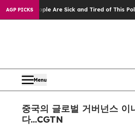
n: “People Are Sick and Tired of This Politics of
AGP PICKS
Menu
중국의 글로벌 거버넌스 이니
다...CGTN