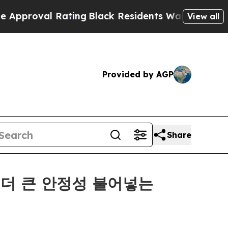
val Rating
Black Residents Warned of Abusive Co
View all
Provided by AGP
Share
 더 큰 안정성 불어넣는