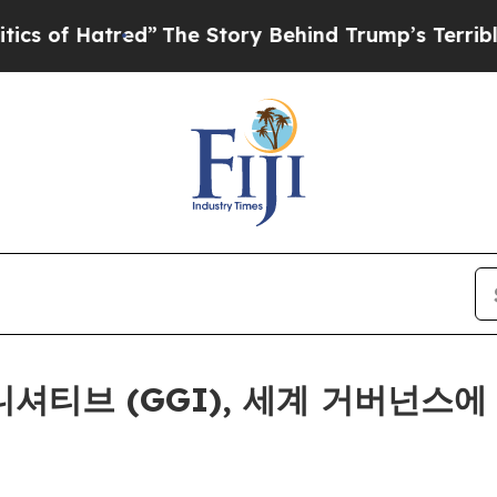
 Hatred”
The Story Behind Trump’s Terrible Appro
셔티브 (GGI), 세계 거버넌스에