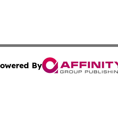
owered By
ubmit Press Release
Terms & Conditions
Copyright/DMCA
s Inc. dba Affinity Group Publishing & Fiji Industry Times
Cookie Settings / Your Privacy Choices